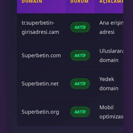
DOMAIN
DURUM
AÇIKLAMA
tr.superbetin-
Ana erişim
AKTİF
girisadresi.cam
adresi
Uluslararası
Superbetin.com
AKTİF
domain
Yedek
Superbetin.net
AKTİF
domain
Mobil
Superbetin.org
AKTİF
optimizasyon