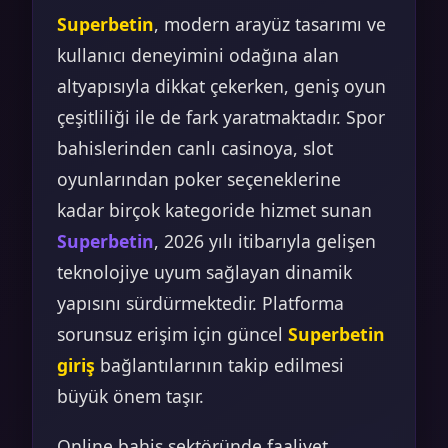
Superbetin
, modern arayüz tasarımı ve
kullanıcı deneyimini odağına alan
altyapısıyla dikkat çekerken, geniş oyun
çeşitliliği ile de fark yaratmaktadır. Spor
bahislerinden canlı casinoya, slot
oyunlarından poker seçeneklerine
kadar birçok kategoride hizmet sunan
Superbetin
, 2026 yılı itibarıyla gelişen
teknolojiye uyum sağlayan dinamik
yapısını sürdürmektedir. Platforma
sorunsuz erişim için güncel
Superbetin
giriş
bağlantılarının takip edilmesi
büyük önem taşır.
Online bahis sektöründe faaliyet