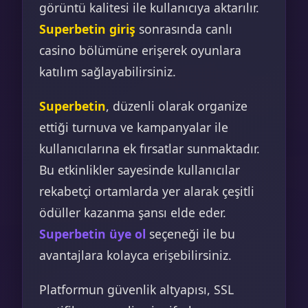
görüntü kalitesi ile kullanıcıya aktarılır.
Superbetin giriş
sonrasında canlı
casino bölümüne erişerek oyunlara
katılım sağlayabilirsiniz.
Superbetin
, düzenli olarak organize
ettiği turnuva ve kampanyalar ile
kullanıcılarına ek fırsatlar sunmaktadır.
Bu etkinlikler sayesinde kullanıcılar
rekabetçi ortamlarda yer alarak çeşitli
ödüller kazanma şansı elde eder.
Superbetin üye ol
seçeneği ile bu
avantajlara kolayca erişebilirsiniz.
Platformun güvenlik altyapısı, SSL