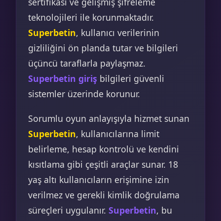
sertifikası ve gelişmiş şifreleme
teknolojileri ile korunmaktadır.
Superbetin
, kullanıcı verilerinin
gizliliğini ön planda tutar ve bilgileri
üçüncü taraflarla paylaşmaz.
Superbetin giriş
bilgileri güvenli
sistemler üzerinde korunur.
Sorumlu oyun anlayışıyla hizmet sunan
Superbetin
, kullanıcılarına limit
belirleme, hesap kontrolü ve kendini
kısıtlama gibi çeşitli araçlar sunar. 18
yaş altı kullanıcıların erişimine izin
verilmez ve gerekli kimlik doğrulama
süreçleri uygulanır.
Superbetin
, bu