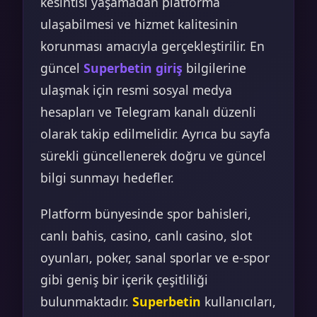
kesintisi yaşamadan platforma
ulaşabilmesi ve hizmet kalitesinin
korunması amacıyla gerçekleştirilir. En
güncel
Superbetin giriş
bilgilerine
ulaşmak için resmi sosyal medya
hesapları ve Telegram kanalı düzenli
olarak takip edilmelidir. Ayrıca bu sayfa
sürekli güncellenerek doğru ve güncel
bilgi sunmayı hedefler.
Platform bünyesinde spor bahisleri,
canlı bahis, casino, canlı casino, slot
oyunları, poker, sanal sporlar ve e-spor
gibi geniş bir içerik çeşitliliği
bulunmaktadır.
Superbetin
kullanıcıları,