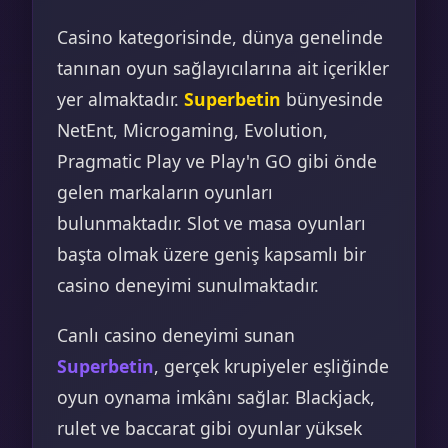
Casino kategorisinde, dünya genelinde
tanınan oyun sağlayıcılarına ait içerikler
yer almaktadır.
Superbetin
bünyesinde
NetEnt, Microgaming, Evolution,
Pragmatic Play ve Play'n GO gibi önde
gelen markaların oyunları
bulunmaktadır. Slot ve masa oyunları
başta olmak üzere geniş kapsamlı bir
casino deneyimi sunulmaktadır.
Canlı casino deneyimi sunan
Superbetin
, gerçek krupiyeler eşliğinde
oyun oynama imkânı sağlar. Blackjack,
rulet ve baccarat gibi oyunlar yüksek